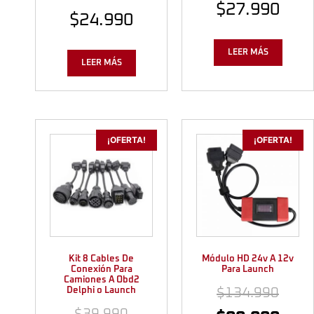
$
27.990
$
24.990
LEER MÁS
LEER MÁS
¡OFERTA!
¡OFERTA!
Kit 8 Cables De
Módulo HD 24v A 12v
Conexión Para
Para Launch
Camiones A Obd2
Delphi o Launch
$
134.990