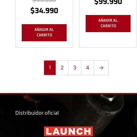
$
39.990
$
99.990
$
34.990
AÑADIR AL
CARRITO
AÑADIR AL
CARRITO
1
2
3
4
→
Distribuidor oficial