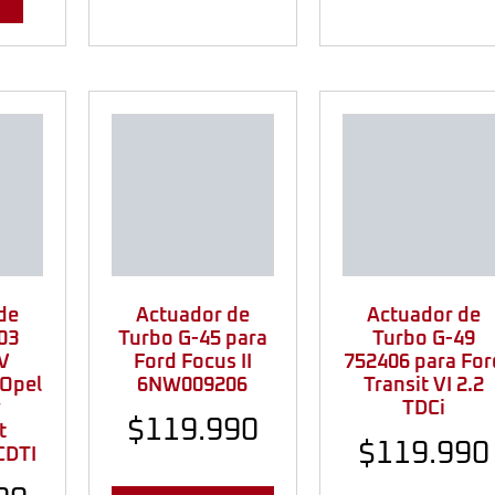
de
Actuador de
Actuador de
03
Turbo G-45 para
Turbo G-49
V
Ford Focus II
752406 para For
 Opel
6NW009206
Transit VI 2.2
y
TDCi
$
119.990
t
$
119.990
CDTI