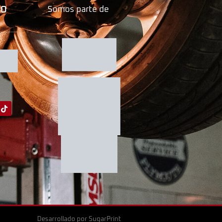
GO
Somos parte de
Desarrollado por
SugarPrint