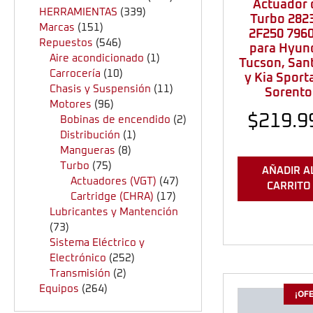
Actuador 
HERRAMIENTAS
(339)
Turbo 282
Marcas
(151)
2F250 796
Repuestos
(546)
para Hyun
Aire acondicionado
(1)
Tucson, San
Carrocería
(10)
y Kia Sport
Chasis y Suspensión
(11)
Sorento
Motores
(96)
$
219.9
Bobinas de encendido
(2)
Distribución
(1)
Mangueras
(8)
Turbo
(75)
AÑADIR A
Actuadores (VGT)
(47)
CARRITO
Cartridge (CHRA)
(17)
Lubricantes y Mantención
(73)
Sistema Eléctrico y
Electrónico
(252)
Transmisión
(2)
Equipos
(264)
¡OF