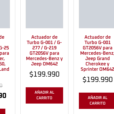
de
Actuador de
Actuador de
Turbo G-001 / G-
Turbo G-001
 G-25
277 / G-219
GT2056V para
para
GT2056V para
Mercedes-Benz
er,
Mercedes-Benz y
Jeep Grand
50,
Jeep OM642
Cherokee y
 Land
Sprinter OM64
$
199.990
$
199.990
0
AÑADIR AL
90
AÑADIR AL
CARRITO
CARRITO
S