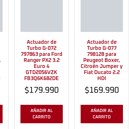
Actuador de
Actuador de
Turbo G-072
Turbo G-077
797863 para Ford
798128 para
,
Ranger PX2 3.2
Peugeot Boxer,
Euro 4
Citroën Jumper y
GTD2056VZK
Fiat Ducato 2.2
2
FB3Q6K682DE
HDI
$
179.990
$
169.990
AÑADIR AL
AÑADIR AL
CARRITO
CARRITO