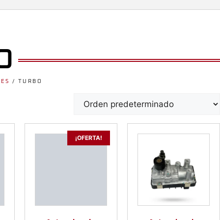
O
ES
/ TURBO
¡OFERTA!