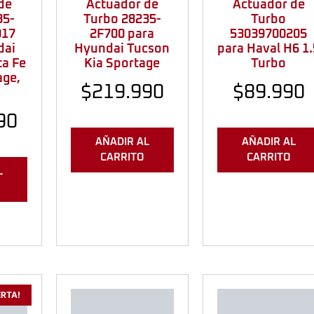
de
Actuador de
Actuador de
35-
Turbo 28235-
Turbo
017
2F700 para
53039700205
dai
Hyundai Tucson
para Haval H6 1.
ta Fe
Kia Sportage
Turbo
age,
$
219.990
$
89.990
90
AÑADIR AL
AÑADIR AL
CARRITO
CARRITO
L
ERTA!