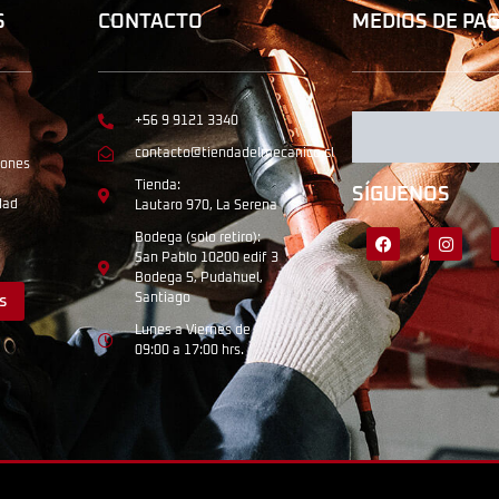
S
CONTACTO
MEDIOS DE PA
+56 9 9121 3340
contacto@tiendadelmecanico.cl
iones
Tienda:
SÍGUENOS
dad
Lautaro 970, La Serena
Bodega (solo retiro):
San Pablo 10200 edif 3
Bodega 5, Pudahuel,
Santiago
s
Lunes a Viernes de
09:00 a 17:00 hrs.