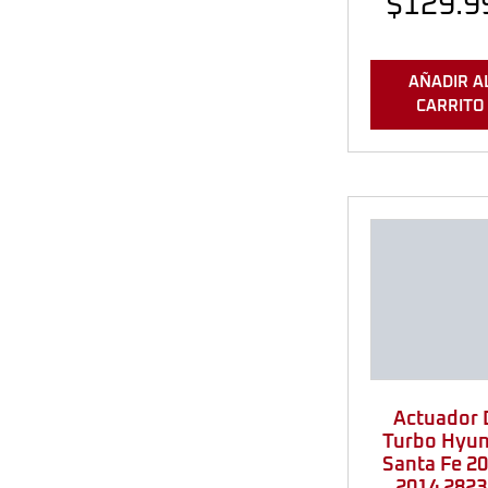
$
129.9
AÑADIR A
CARRITO
Actuador 
Turbo Hyun
Santa Fe 2
2014 2823