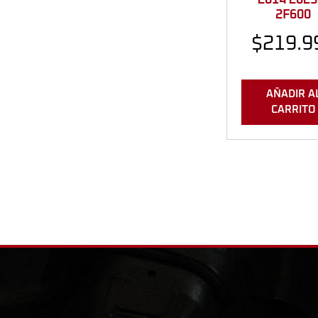
2F600
$
219.9
AÑADIR A
CARRITO