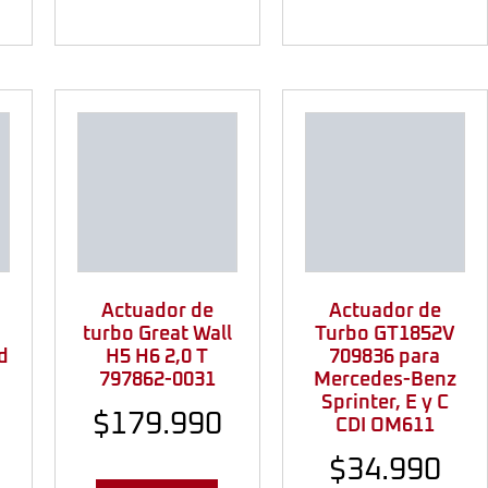
Actuador de
Actuador de
turbo Great Wall
Turbo GT1852V
d
H5 H6 2,0 T
709836 para
797862-0031
Mercedes-Benz
Sprinter, E y C
$
179.990
CDI OM611
$
34.990