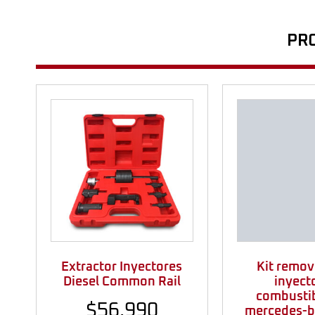
PR
Extractor Inyectores
Kit remov
Diesel Common Rail
inyect
combustib
$
56.990
mercedes-b