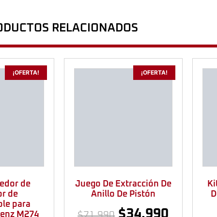
ODUCTOS RELACIONADOS
¡OFERTA!
¡OFERTA!
edor de
Juego De Extracción De
Ki
or de
Anillo De Pistón
D
le para
$
34.990
enz M274
$
71.990