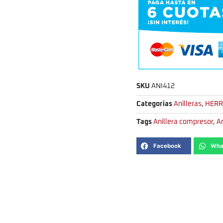
SKU
ANI412
Categorias
Anilleras
,
HERR
Tags
Anillera compresor
,
An
Facebook
Wha