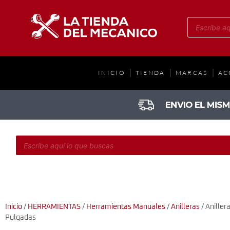
INICIO
TIENDA
MARCAS
AC
Inicio
/
HERRAMIENTAS
/
Herramientas Manuales
/
Anilleras
/ Aniller
Pulgadas