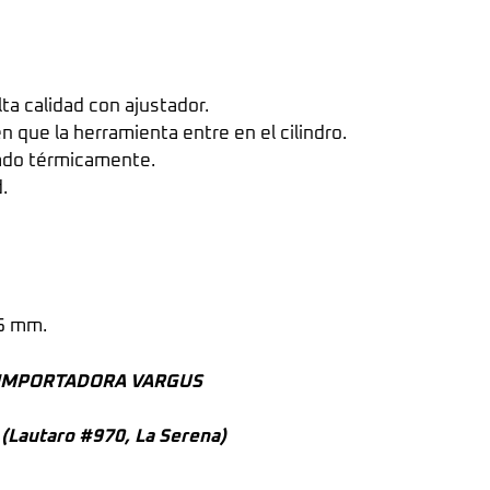
ta calidad con ajustador.
que la herramienta entre en el cilindro.
tado térmicamente.
.
75 mm.
or IMPORTADORA VARGUS
a (Lautaro #970, La Serena)