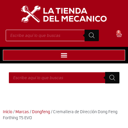
0
Inicio
/
Marcas
/
Dongfeng
/ Cremallera de Dirección Dong Feng
Forthing T5 EVO