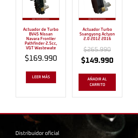
Actuador de Turbo
Actuador Turbo
BV45 Nissan
Ssangyong Actyon
Navara Frontier
2.0 2012 2016
Pathfinder 2.5cc,
VGT Wastewate
$
265.990
$
169.990
$
149.990
LEER MÁS
AÑADIR AL
CARRITO
Distribuidor oficial