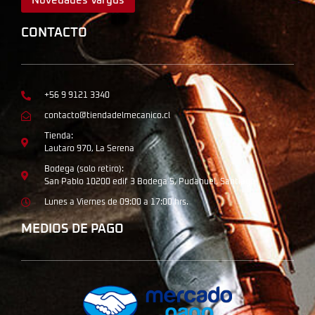
Novedades Vargus
CONTACTO
+56 9 9121 3340
contacto@tiendadelmecanico.cl
Tienda:
Lautaro 970, La Serena
Bodega (solo retiro):
San Pablo 10200 edif 3 Bodega 5, Pudahuel, Santiago
Lunes a Viernes de 09:00 a 17:00 hrs.
MEDIOS DE PAGO