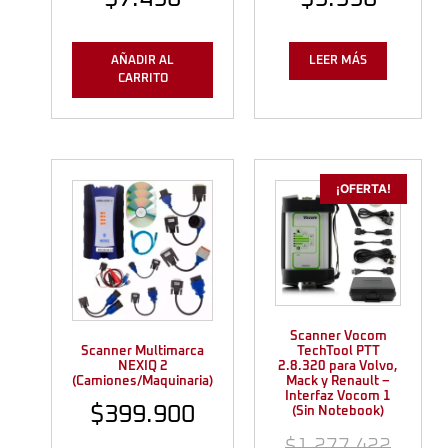
AÑADIR AL
LEER MÁS
CARRITO
¡OFERTA!
Scanner Vocom
Scanner Multimarca
TechTool PTT
NEXIQ 2
2.8.320 para Volvo,
(Camiones/Maquinaria)
Mack y Renault –
Interfaz Vocom 1
$
399.900
(Sin Notebook)
$
1.277.422