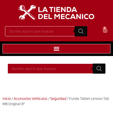
0
Inicio
/
Accesorios Vehículos
/
Seguridad
/ Funda Tablet Lenovo Tab
M8 Original 8″