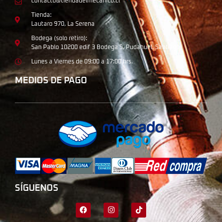
contacto@tiendadelmecanico.cl
Tienda:
Lautaro 970, La Serena
Bodega (solo retiro):
San Pablo 10200 edif 3 Bodega 5, Pudahuel, Santiago
Lunes a Viernes de 09:00 a 17:00 hrs.
MEDIOS DE PAGO
SÍGUENOS