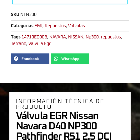
SKU
NTN300
Categorias
EGR
,
Repuestos
,
Válvulas
Tags
14710EC00B
,
NAVARA
,
NISSAN
,
Np300
,
repuestos
,
Terrano
,
Valvula Egr
Facebook
WhatsApp
INFORMACIÓN TÉCNICA DEL
PRODUCTO
Válvula EGR Nissan
Navara D40 NP300
Pathfinder R51 2.5 DCI