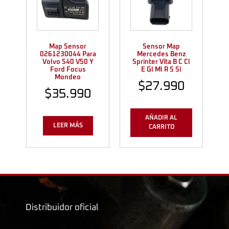
Map Sensor
Sensor Map
0261230044 Para
Mercedes Benz
Volvo S40 V50 Y
Sprinter Vita B C Cl
Ford Focus
E Gl Ml R S Sl
Mondeo
$
27.990
$
35.990
AÑADIR AL
LEER MÁS
CARRITO
Distribuidor oficial