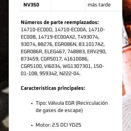
NV350
más tarde
Números de parte reemplazados:
14710-EC00D, 14710-EC00A, 14710-
EC00B, 14719-EC00AX2, T493074,
93074, 88276, EGR086N, 83.1017A2,
EGR086R, ELEG467, 748883, ERV290,
873459, CGR5017, 41610086,
CGR5100, VI6034, WG1307301, 150-
01-108, 959342, N222-04.
Características principales:
Tipo: Válvula EGR (Recirculación
de gases de escape)
Motor: 2.5 DCI YD25