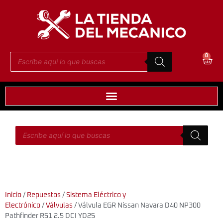
0
Inicio
/
Repuestos
/
Sistema Eléctrico y
Electrónico
/
Válvulas
/ Válvula EGR Nissan Navara D40 NP300
Pathfinder R51 2.5 DCI YD25