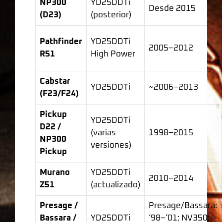
NP300
YD25DDTi
Desde 2015
(D23)
(posterior)
Pathfinder
YD25DDTi
2005–2012
R51
High Power
Cabstar
YD25DDTi
~2006–2013
(F23/F24)
Pickup
YD25DDTi
D22 /
(varias
1998–2015
NP300
versiones)
Pickup
Murano
YD25DDTi
2010–2014
Z51
(actualizado)
Presage /
Presage/Bassara:
Bassara /
YD25DDTi
‘98–‘01; NV350: