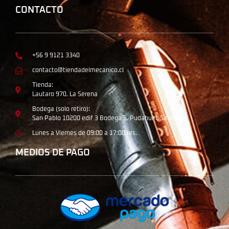
CONTACTO
+56 9 9121 3340
contacto@tiendadelmecanico.cl
Tienda:
Lautaro 970, La Serena
Bodega (solo retiro):
San Pablo 10200 edif 3 Bodega 5, Pudahuel, Santiago
Lunes a Viernes de 09:00 a 17:00 hrs.
MEDIOS DE PAGO